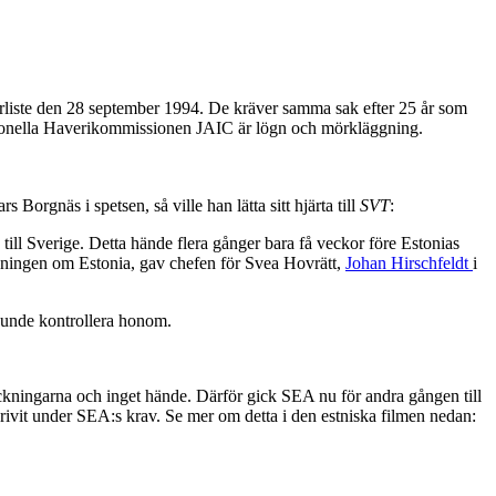
örliste den 28 september 1994. De kräver samma sak efter 25 år som
ationella Haverikommissionen JAIC är lögn och mörkläggning.
s Borgnäs i spetsen, så ville han lätta sitt hjärta till
SVT
:
 till Sverige. Detta hände flera gånger bara få veckor före Estonias
sanningen om Estonia, gav chefen för Svea Hovrätt,
Johan Hirschfeldt
i
 kunde kontrollera honom.
ckningarna och inget hände. Därför gick SEA nu för andra gången till
skrivit under SEA:s krav. Se mer om detta i den estniska filmen nedan: