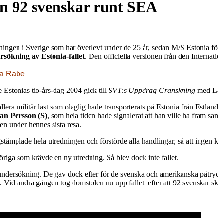
ån 92 svenskar runt SEA
eningen i Sverige som har överlevt under de 25 år, sedan M/S Estonia f
sökning av Estonia-fallet
. Den officiella versionen från den Intern
tta Rabe
e Estonias tio-års-dag 2004 gick till
SVT:s Uppdrag Granskning
med Lar
llera militär last som olaglig hade transporterats på Estonia från Estland
n Persson (S)
, som hela tiden hade signalerat att han ville ha fram 
en under hennes sista resa.
igstämplade hela utredningen och förstörde alla handlingar, så att ingen
öriga som krävde en ny utredning. Så blev dock inte fallet.
y undersökning. De gav dock efter för de svenska och amerikanska påtry
ng. Vid andra gången tog domstolen nu upp fallet, efter att 92 svenskar 