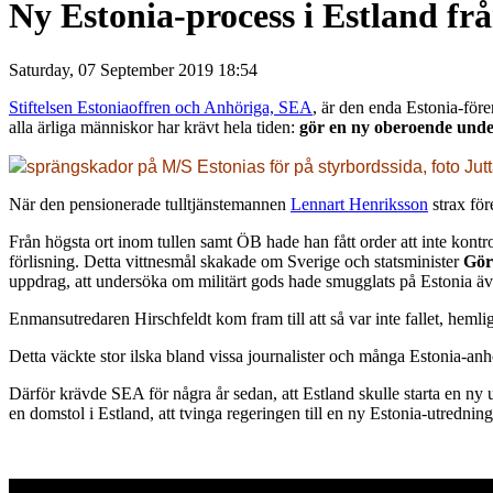
Ny Estonia-process i Estland fr
Saturday, 07 September 2019 18:54
Stiftelsen Estoniaoffren och Anhöriga, SEA
, är den enda Estonia-för
alla ärliga människor har krävt hela tiden:
gör en ny oberoende under
sprängskador på M/S Estonias för på styrbordssida, foto Ju
När den pensionerade tulltjänstemannen
Lennart Henriksson
strax för
Från högsta ort inom tullen samt ÖB hade han fått order att inte kontro
förlisning. Detta vittnesmål skakade om Sverige och statsminister
Göra
uppdrag, att undersöka om militärt gods hade smugglats på Estonia äv
Enmansutredaren Hirschfeldt kom fram till att så var inte fallet, heml
Detta väckte stor ilska bland vissa journalister och många Estonia-anh
Därför krävde SEA för några år sedan, att Estland skulle starta en n
en domstol i Estland, att tvinga regeringen till en ny Estonia-utredni