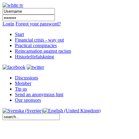
Login
Forgot your password?
Start
Financial crisis - way out
Practical conspiracies
Reincarnation against racism
Historieförfalskning
Discussions
Member
Tip us
Send an anonymous hint
Our sponsors