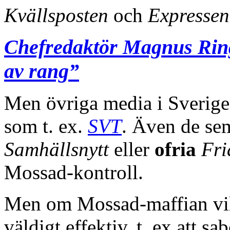
Kvällsposten
och
Expresse
Chefredaktör Magnus Ring
av rang”
Men övriga media i Sverige 
som t. ex.
SVT
. Även de se
Samhällsnytt
eller
ofria
Fri
Mossad-kontroll.
Men om Mossad-maffian vill,
väldigt effektiv, t. ex att s