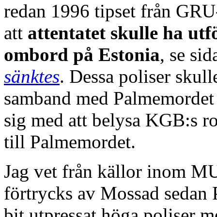
redan 1996 tipset från GRU
att
attentatet skulle ha utf
ombord på Estonia
, se si
sänktes
. Dessa poliser skul
samband med Palmemordet at
sig med att belysa KGB:s r
till Palmemordet.
Jag vet från källor inom M
förtrycks av Mossad sedan 
bit utpressat höga poliser med