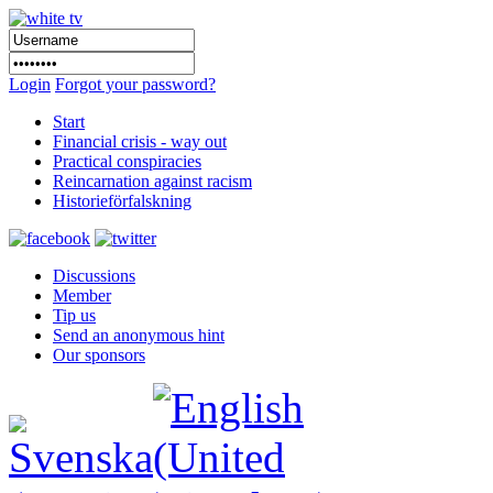
Login
Forgot your password?
Start
Financial crisis - way out
Practical conspiracies
Reincarnation against racism
Historieförfalskning
Discussions
Member
Tip us
Send an anonymous hint
Our sponsors