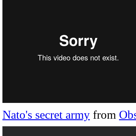
Nato's secret army
from
Obs