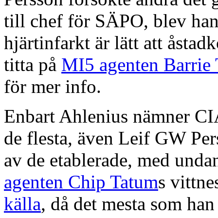
till chef för SÄPO, blev han
hjärtinfarkt är lätt att ås
titta på
MI5 agenten Barrie 
för mer info.
Enbart Ahlenius nämner CIA-
de flesta, även Leif GW Pe
av de etablerade, med unda
agenten Chip Tatum
s vittn
källa
, då det mesta som han 