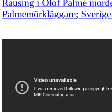
Rausing i Olof Palme mord
Palmemörkläggare
;
Sverig