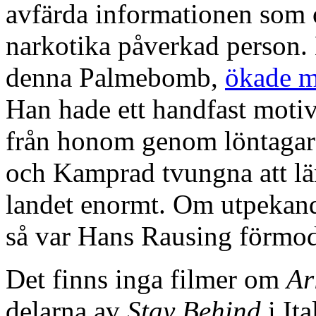
avfärda informationen som 
narkotika påverkad person.
denna Palmebomb,
ökade m
Han hade ett handfast motiv:
från honom genom löntagar
och Kamprad tvungna att lä
landet enormt. Om utpekand
så var Hans Rausing förmod
Det finns inga filmer om
Ar
delarna av
Stay Behind
i It