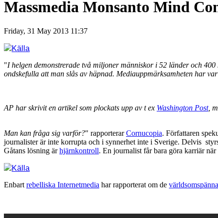
Massmedia Monsanto Mind Con
Friday, 31 May 2013 11:37
Källa
"
I helgen demonstrerade två miljoner människor i 52 länder och 400 s
ondskefulla att man slås av häpnad. Mediauppmärksamheten har varit n
AP har skrivit en artikel som plockats upp av t ex
Washington Post
, m
Man kan fråga sig varför?
" rapporterar
Cornucopia
. Författaren spek
journalister är inte korrupta och i synnerhet inte i Sverige. Delvis sty
Gåtans lösning är
hjärnkontroll
. En journalist får bara göra karriär när 
Källa
Enbart
rebelliska Internetmedia
har rapporterat om de
världsomspänn