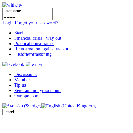
Login
Forgot your password?
Start
Financial crisis - way out
Practical conspiracies
Reincarnation against racism
Historieförfalskning
Discussions
Member
Tip us
Send an anonymous hint
Our sponsors