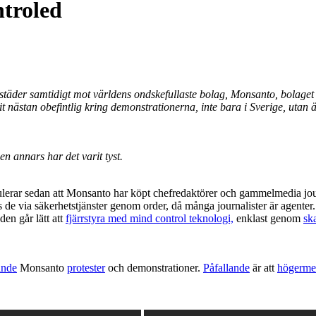
troled
täder samtidigt mot världens ondskefullaste bolag, Monsanto, bolaget s
ästan obefintlig kring demonstrationerna, inte bara i Sverige, utan ä
en annars har det varit tyst.
ulerar sedan att Monsanto har köpt chefredaktörer och gammelmedia journ
rs de via säkerhetstjänster genom order, då många journalister är agenter.
den går lätt att
fjärrstyra med mind control teknologi,
enklast genom
sk
ande
Monsanto
protester
och demonstrationer.
Påfallande
är att
högerme