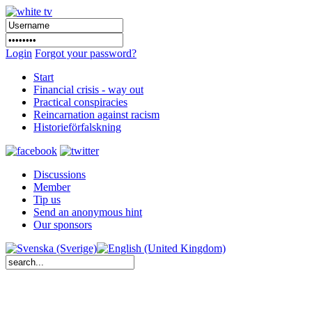
Login
Forgot your password?
Start
Financial crisis - way out
Practical conspiracies
Reincarnation against racism
Historieförfalskning
Discussions
Member
Tip us
Send an anonymous hint
Our sponsors