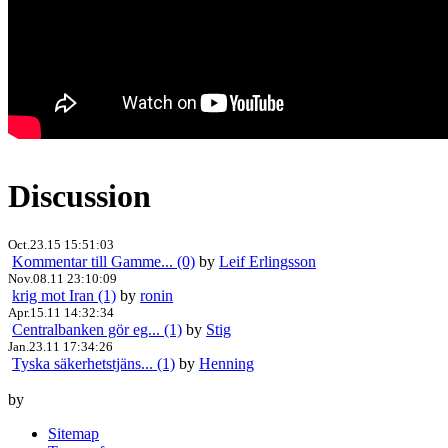
Discussion
Oct.23.15 15:51:03
Kommentar till Gamme... (0)
by
Leif Erlingsson
Nov.08.11 23:10:09
krig mot Iran (1)
by
ronin
Apr.15.11 14:32:34
Centralbanken gör eg... (1)
by
Stig
Jan.23.11 17:34:26
Tyska säkerhetstjäns... (1)
by
Henning
by
Sitemap