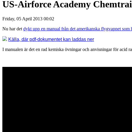
US-Airforce Academy Chemtrai
Friday, 05 April 2013 00:02
Nu har det
dykt upp en manual från det amerikanska flygvapnet som ha
Källa, där pdf-dokumentet kan laddas ner
I manualen är det en rad kemiska övningar och anvisningar för acid rain