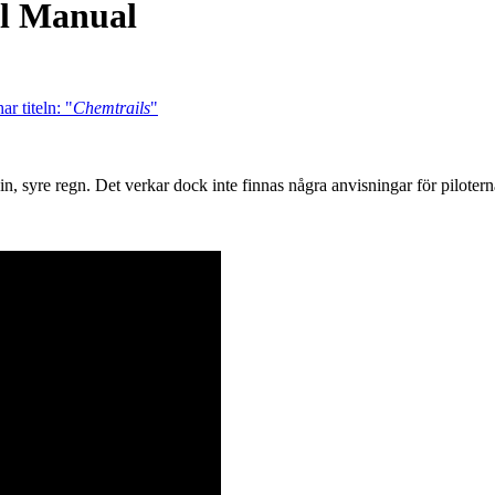
l Manual
r titeln: "
Chemtrails
"
, syre regn. Det verkar dock inte finnas några anvisningar för piloterna,