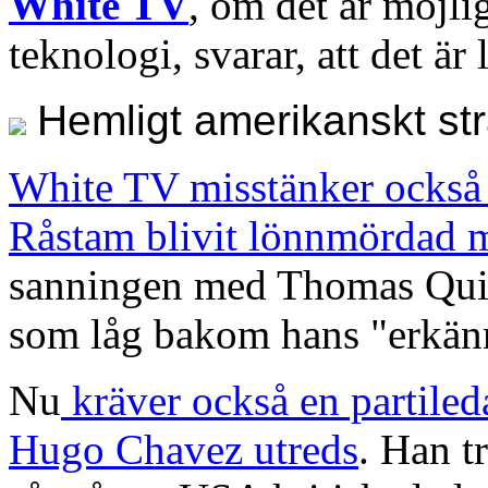
White TV
, om det är möjli
teknologi, svarar, att det är
Hemligt amerikanskt st
White TV misstänker också a
Råstam blivit lönnmördad 
sanningen med Thomas Quick
som låg bakom hans "erkänn
Nu
kräver också en partiled
Hugo Chavez utreds
. Han tr