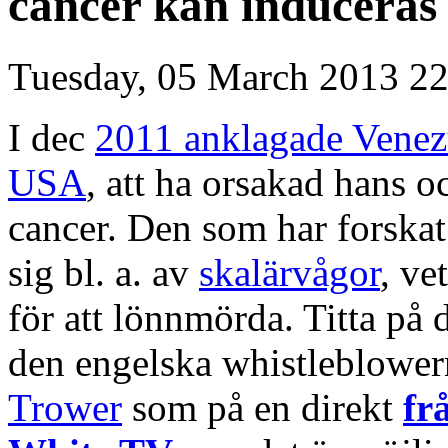
cancer kan induceras
Tuesday, 05 March 2013 22
I dec
2011 anklagade Venez
USA
, att ha orsakad hans 
cancer. Den som har forskat
sig bl. a. av
skalärvågor
, ve
för att lönnmörda. Titta på
den engelska whistleblowe
Trower
som på en direkt
fr