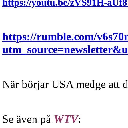
https://youtu.be/zVS91H-aU
https://rumble.com/v6s70
utm_source=newsletter
När börjar USA medge att 
Se även på
WTV
: