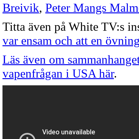
Breivik
,
Peter Mangs Malm
Titta även på White TV:s in
var ensam och att en övnin
Läs även om sammanhanget
vapenfrågan i USA här
.