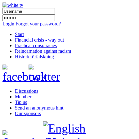
Login
Forgot your password?
Start
Financial crisis - way out
Practical conspiracies
Reincarnation against racism
Historieförfalskning
Discussions
Member
Tip us
Send an anonymous hint
Our sponsors