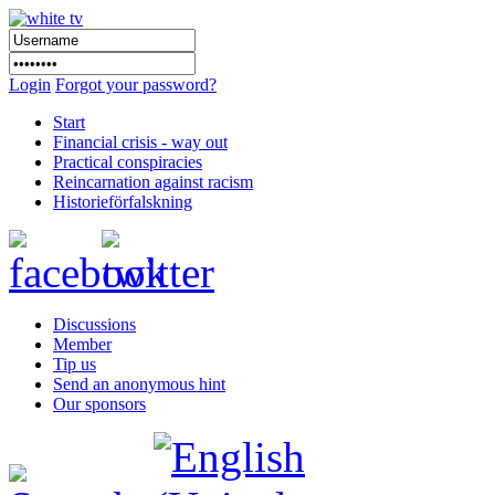
Login
Forgot your password?
Start
Financial crisis - way out
Practical conspiracies
Reincarnation against racism
Historieförfalskning
Discussions
Member
Tip us
Send an anonymous hint
Our sponsors