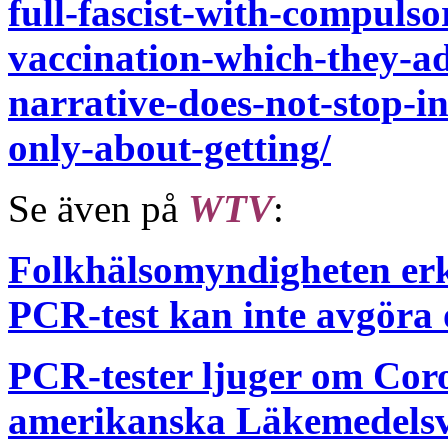
full-fascist-with-compuls
vaccination-which-they-ad
narrative-does-not-stop-in
only-about-getting/
Se även på
WTV
:
Folkhälsomyndigheten er
PCR-test kan inte avgöra
PCR-tester ljuger om Cor
amerikanska Läkemedels