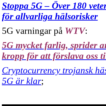
Stoppa 5G – Över 180 vete
för allvarliga hälsorisker
5G varningar på
WTV
:
5G mycket farlig, sprider art
kropp för att förslava oss t
Cryptocurrency trojansk häst
5G är klar
;