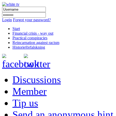
Login
Forgot your password?
Start
Financial crisis - way out
Practical conspiracies
Reincarnation against racism
Historieförfalskning
Discussions
Member
Tip us
Send an anonymous hint