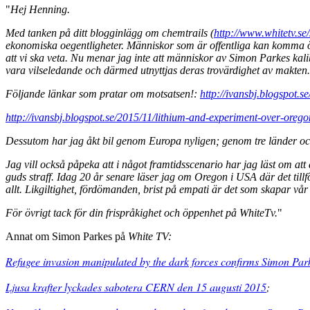
"
Hej Henning.
Med tanken på ditt blogginlägg om chemtrails (
http://www.whitetv.se
ekonomiska oegentligheter. Människor som är offentliga kan komma öv
att vi ska veta. Nu menar jag inte att människor av Simon Parkes kal
vara vilseledande och därmed utnyttjas deras trovärdighet av makten.
Följande länkar som pratar om motsatsen!:
http://ivansbj.blogspot.s
http://ivansbj.blogspot.se/2015/11/lithium-and-experiment-over-orego
Dessutom har jag åkt bil genom Europa nyligen; genom tre länder och c
Jag vill också påpeka att i något framtidsscenario har jag läst om att
guds straff. Idag 20 år senare läser jag om Oregon i USA där det tillf
allt. Likgiltighet, fördömanden, brist på empati är det som skapar v
För övrigt tack för din frispråkighet och öppenhet på WhiteTv.
"
Annat om Simon Parkes på
White TV:
Refugee invasion manipulated by the dark forces confirms Simon Par
Ljusa krafter lyckades sabotera CERN den 15 augusti 2015
;