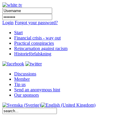
Login
Forgot your password?
Start
Financial crisis - way out
Practical conspiracies
Reincarnation against racism
Historieförfalskning
Discussions
Member
Tip us
Send an anonymous hint
Our sponsors