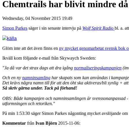
Chemtrails har blivit mindre då
Wednesday, 04 November 2015 19:49
Simon Parkes
säger i sin senaste intervju på
Wolf Spirit Radio
bl. a. a
källa
Glöm inte att det även finns en
ny mycket genomarbetat svensk bok om
Ikväll kom följande e-mail från Skywaych Sweden:
"Ja då var det strax dags att dra igång
normaliseringskampanjen
(imo
Och en ny
namninsamling
har skapats som kan användas i kampanje
Det krävs några namn till för att den öht ska aktiveras/bli synlig + at
Så skriv gärna under. Tack på förhand!
OBS: Både kampanjen och namninsamlingen är svenssonanpassad - dvs 
utformningen och retoriken."
På min 1:53:30 säger Simon Parkes någonting mycket avslöjande om
Kommentar
från
Ivan Björn
2015-11-06: