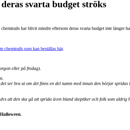
 deras svarta budget ströks
tt chemtrails har blivit mindre eftersom deras svarta budget inte längre h
 chemtrails som kan beställas här
.
rgon eller på fredag).
n.
t det ser bra ut om det finns en del namn med innan den börjar spridas b
att den ska gå att sprida även bland skeptiker och folk som aldrig hö
Halloween
.