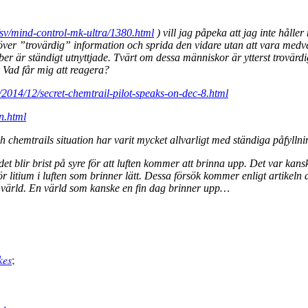
/sv/mind-control-mk-ultra/1380.html
) vill jag påpeka att jag inte håll
er ”trovärdig” information och sprida den vidare utan att vara medvet
iber är ständigt utnyttjade. Tvärt om dessa människor är ytterst trovär
 Vad får mig att reagera?
e/2014/12/secret-chemtrail-pilot-speaks-on-dec-8.html
n.html
hemtrails situation har varit mycket allvarligt med ständiga påfyllning
 det blir brist på syre för att luften kommer att brinna upp. Det var kan
ör litium i luften som brinner lätt. Dessa försök kommer enligt artikeln
år värld. En värld som kanske en fin dag brinner upp…
kes
;