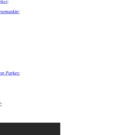
rkes
;
resemaskin
;
mon Parkes
;
2
;