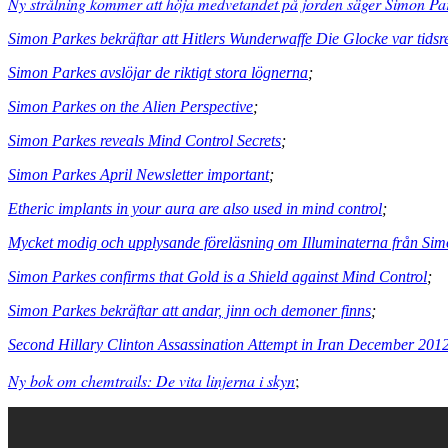
Ny strålning kommer att höja medvetandet på jorden säger Simon Pa
Simon Parkes bekräftar att Hitlers Wunderwaffe Die Glocke var tids
Simon Parkes avslöjar de riktigt stora lögnerna
;
Simon Parkes on the Alien Perspective
;
Simon Parkes reveals Mind Control Secrets
;
Simon Parkes April Newsletter important
;
Etheric implants in your aura are also used in mind control
;
Mycket modig och upplysande föreläsning om Illuminaterna från Si
Simon Parkes confirms that Gold is a Shield against Mind Control
;
Simon Parkes bekräftar att andar, jinn och demoner finns
;
Second Hillary Clinton Assassination Attempt in Iran December 201
Ny bok om chemtrails: De vita linjerna i skyn
;