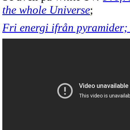
the whole Universe
;
Fri energi ifrån pyramider; 