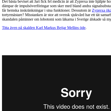
Det bästa beviset att Jari fick fel medicin är att Zyprexa inte hjälp
dämpar de impulsöverföringar som sker med bland andra signalsubst
får hemska inskränkningar i sina funktioner. Dessutom är
Zyprexa ökä
tortyrmästare? Misstanken är stor att svensk sjukvård har ett tät sama
skandalen påminner om lobotomi som läkarna i Sverige älskade så mycke
Titta även på skalden Karl Markus Beijar Mellins öde
.