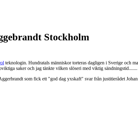
Aggebrandt Stockholm
rol
teknologin. Hundratals människor torteras dagligen i Sverige och main
tiga saker och jag tänkte vilken slöseri med viktig sändningstid.......
er Aggerbrandt som fick ett "god dag yxskaft" svar från justitierådet Joh