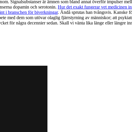
te honom. Signalsubstanser är ämnen som bland annat överför impulser me
anserna dopamin och serotonin.
Hur det exakt fungerar vet medicinen in
nt i branschen för biverkningar
. Ändå sprutas han tvångsvis. Kanske för
rbete med dem som utövar olaglig fjärrstyrning av människor; att psykiat
t för några decennier sedan. Skall vi vänta lika länge eller längre in