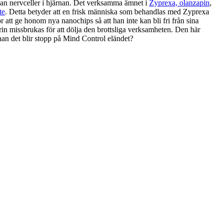
llan nervceller i hjärnan. Det verksamma ämnet i
Zyprexa, olanzapin
,
te
. Detta betyder att en frisk människa som behandlas med Zyprexa
 att ge honom nya nanochips så att han inte kan bli fri från sina
rin missbrukas för att dölja den brottsliga verksamheten. Den här
nan det blir stopp på Mind Control eländet?