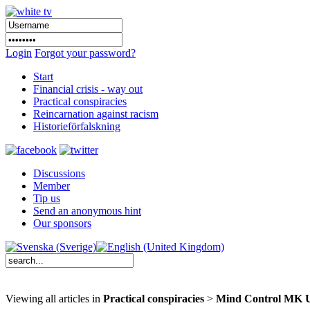
Login
Forgot your password?
Start
Financial crisis - way out
Practical conspiracies
Reincarnation against racism
Historieförfalskning
Discussions
Member
Tip us
Send an anonymous hint
Our sponsors
Viewing all articles in
Practical conspiracies
>
Mind Control MK U