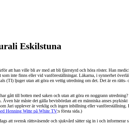
rali Eskilstuna
för att han ville bli av med att bli fjärrstyrd och höra röster. Han med
som inte finns eller vid vanföreställningar. Läkarna, i synnerhet överläk
duals (TI) ljuger utan att göra en vettig utredning om det. Det är en rätts
e har gått till botten med saken och utan att göra en noggrann utredning
en. Även här måste det gälla bevisbördan att en människa anses psykiskt f
om Jari upplever är verklig och ingen inbillning eller vanföreställning.
med Henning Witte på White TV
:s första sida.)
r dags att svensk rättsväsende och sjukvård sätter sig in i och informera