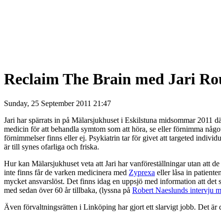
Reclaim The Brain med Jari Rou
Sunday, 25 September 2011 21:47
Jari har spärrats in på Mälarsjukhuset i Eskilstuna midsommar 2011 där
medicin för att behandla symtom som att höra, se eller förnimma något 
förnimmelser finns eller ej. Psykiatrin tar för givet att targeted indivi
är till synes ofarliga och friska.
Hur kan Mälarsjukhuset veta att Jari har vanföreställningar utan att d
inte finns får de varken medicinera med
Zyprexa
eller låsa in patient
mycket ansvarslöst. Det finns idag en uppsjö med information att det s
med sedan över 60 år tillbaka, (lyssna på
Robert Naeslunds intervju 
Även förvaltningsrätten i Linköping har gjort ett slarvigt jobb. Det ä