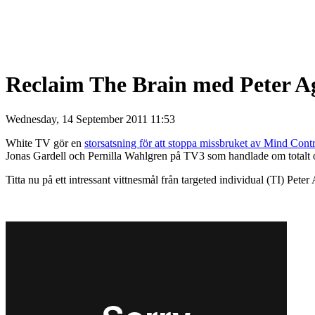
Reclaim The Brain med Peter 
Wednesday, 14 September 2011 11:53
White TV gör en
storsatsning för att stoppa missbruket av Mind Cont
Jonas Gardell och Pernilla Wahlgren på TV3 som handlade om totalt ovik
Titta nu på ett intressant vittnesmål från targeted individual (TI) Pet