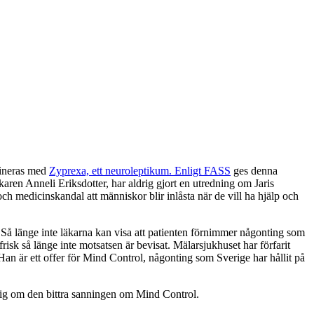
icineras med
Zyprexa, ett neuroleptikum. Enligt FASS
ges denna
aren Anneli Eriksdotter, har aldrig gjort en utredning om Jaris
- och medicinskandal att människor blir inlåsta när de vill ha hjälp och
? Så länge inte läkarna kan visa att patienten förnimmer någonting som
risk så länge inte motsatsen är bevisat. Mälarsjukhuset har förfarit
 Han är ett offer för Mind Control, någonting som Sverige har hållit på
r sig om den bittra sanningen om Mind Control.