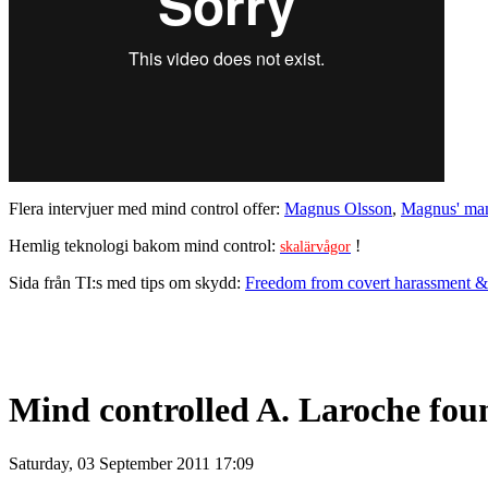
Flera intervjuer med mind control offer:
Magnus Olsson
,
Magnus' ma
Hemlig teknologi bakom mind control:
!
skalärvågor
Sida från TI:s med tips om skydd:
Freedom from covert harassment & 
Mind controlled A. Laroche fou
Saturday, 03 September 2011 17:09