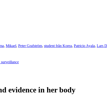
ma
,
Mikael
,
Peter Grafström
,
student från Korea
,
Patricio Ayala
,
Lars D
surveillance
nd evidence in her body