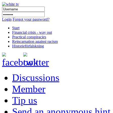
Login
Forgot your password?
Start
Financial crisis - way out
Practical conspiracies
Reincarnation against racism
Historieförfalskning
Discussions
Member
Tip us
Send an anonymous hint