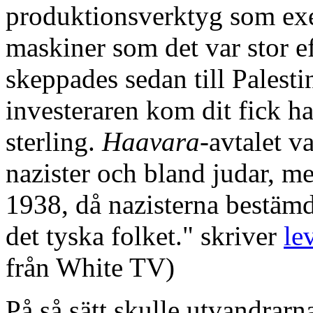
produktionsverktyg som ex
maskiner som det var stor ef
skeppades sedan till Palest
investeraren kom dit fick ha
sterling.
Haavara-
avtalet v
nazister och bland judar, me
1938, då nazisterna bestämd
det tyska folket." skriver
le
från White TV)
På så sätt skulle utvandrarn