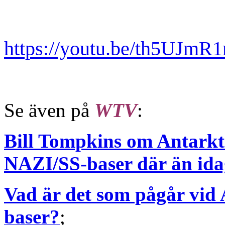
https://youtu.be/th5UJ
Se även på
WTV
:
Bill Tompkins om Antarkt
NAZI/SS-baser där än ida
Vad är det som pågår vid 
baser?
;