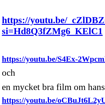
https://youtu.be/_cZlDB
si=Hd8Q3fZMg6_KElC1
https://youtu.be/S4Ex-2Wpc
och
en mycket bra film om han
https://youtu.be/oCBuJt6L