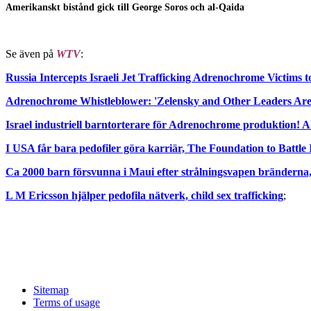
Amerikanskt bistånd gick till George Soros och al-Qaida
Se även på
WTV
:
Russia Intercepts Israeli Jet Trafficking Adrenochrome Victims 
Adrenochrome Whistleblower: 'Zelensky and Other Leaders Are 
Israel industriell barntorterare för Adrenochrome produktion! A
I USA får bara pedofiler göra karriär, The Foundation to Battle 
Ca 2000 barn försvunna i Maui efter strålningsvapen bränderna, 
L M Ericsson hjälper pedofila nätverk, child sex trafficking
;
Sitemap
Terms of usage