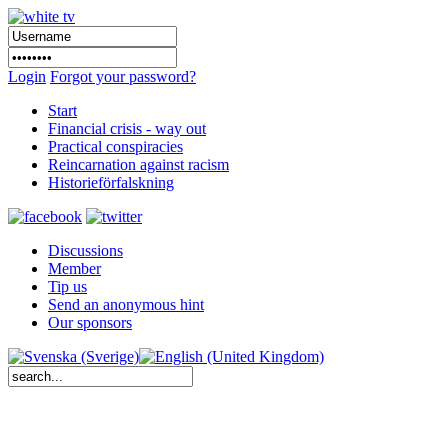
Login
Forgot your password?
Start
Financial crisis - way out
Practical conspiracies
Reincarnation against racism
Historieförfalskning
Discussions
Member
Tip us
Send an anonymous hint
Our sponsors