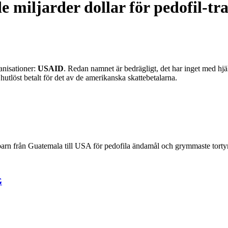
miljarder dollar för pedofil-tr
anisationer:
USAID
. Redan namnet är bedrägligt, det har inget med hjä
hutlöst betalt för det av de amerikanska skattebetalarna.
 barn från Guatemala till USA för pedofila ändamål och grymmaste torty
G