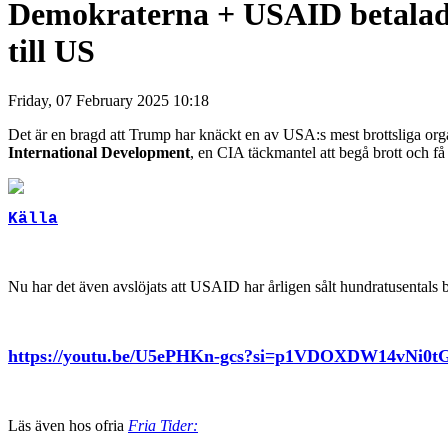
Demokraterna + USAID betalade 
till US
Friday, 07 February 2025 10:18
Det är en bragd att Trump har knäckt en av USA:s mest brottsliga org
International Development
, en CIA täckmantel att begå brott och få 
Källa
Nu har det även avslöjats att USAID har årligen sålt hundratusentals
https://youtu.be/U5ePHKn-gcs?si=p1VDOXDW14vNi0t
Läs även hos ofria
Fria Tider: