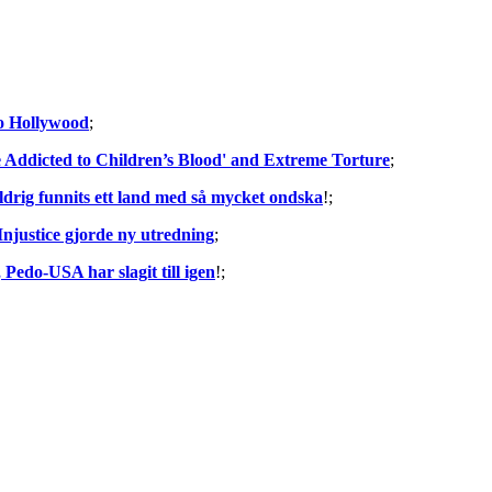
to Hollywood
;
Addicted to Children’s Blood' and Extreme Torture
;
ldrig funnits ett land med så mycket ondska
!;
Injustice gjorde ny utredning
;
Pedo-USA har slagit till igen
!;