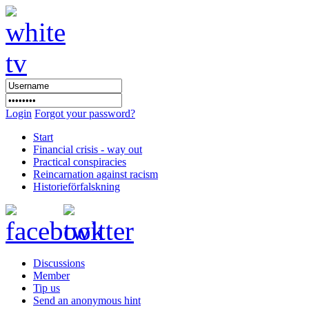
Login
Forgot your password?
Start
Financial crisis - way out
Practical conspiracies
Reincarnation against racism
Historieförfalskning
Discussions
Member
Tip us
Send an anonymous hint