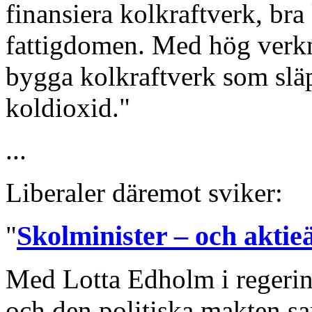
finansiera kolkraftverk, bra 
fattigdomen. Med hög verk
bygga kolkraftverk som slä
koldioxid."
...
Liberaler däremot sviker:
Skolminister – och aktieä
"
Med Lotta Edholm i regerin
och den politiska makten 