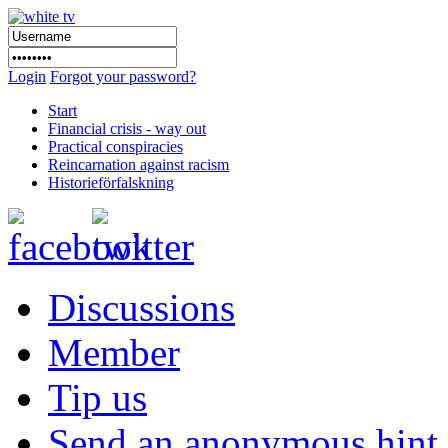
Login
Forgot your password?
Start
Financial crisis - way out
Practical conspiracies
Reincarnation against racism
Historieförfalskning
Discussions
Member
Tip us
Send an anonymous hint