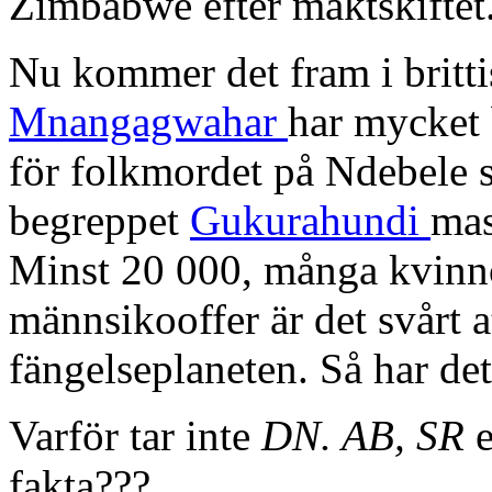
Zimbabwe efter maktskiftet
Nu kommer det fram i britt
Mnangagwahar
har mycket 
för folkmordet på Ndebele
begreppet
Gukurahundi
mas
Minst 20 000, många kvinno
männsikooffer är det svårt a
fängelseplaneten. Så har det 
Varför tar inte
DN. AB, SR
fakta???