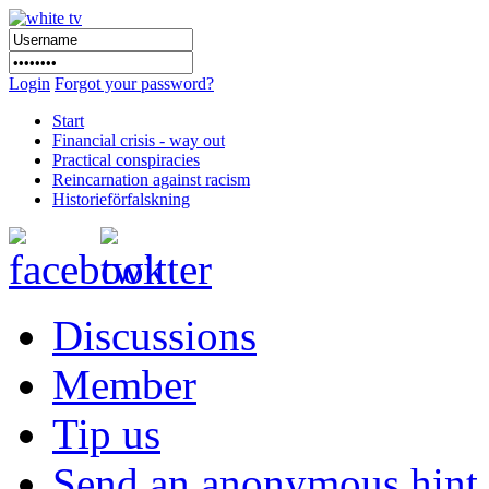
Login
Forgot your password?
Start
Financial crisis - way out
Practical conspiracies
Reincarnation against racism
Historieförfalskning
Discussions
Member
Tip us
Send an anonymous hint