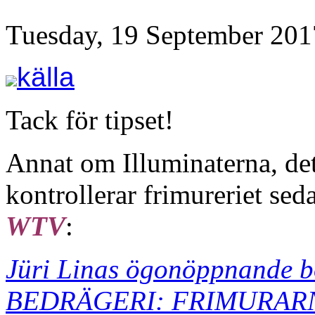
Tuesday, 19 September 201
källa
Tack för tipset!
Annat om Illuminaterna, de
kontrollerar frimureriet sed
WTV
:
Jüri Linas ögonöppnand
BEDRÄGERI: FRIMURARNA