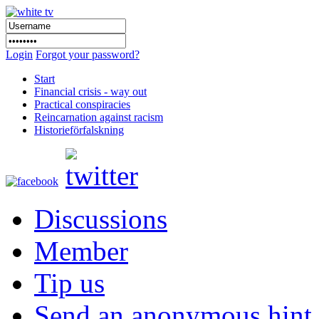
Login
Forgot your password?
Start
Financial crisis - way out
Practical conspiracies
Reincarnation against racism
Historieförfalskning
Discussions
Member
Tip us
Send an anonymous hint