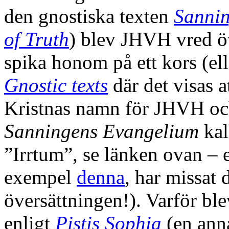
den gnostiska texten
Sannin
of Truth
) blev JHVH vred öv
spika honom på ett kors (ell
Gnostic texts
där det visas a
Kristnas namn för JHVH och
Sanningens Evangelium
kall
”Irrtum”, se länken ovan – e
exempel
denna
, har missat 
översättningen!). Varför b
enligt
Pistis Sophia
(en anna