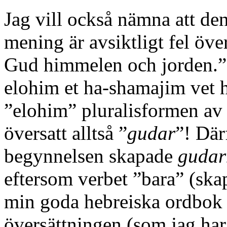
Jag vill också nämna att den
mening är avsiktligt fel öve
Gud himmelen och jorden.” 
elohim et ha-shamajim vet h
”elohim” pluralisformen av
översatt alltså ”
gudar
”! Där
begynnelsen skapade
gudar
eftersom verbet ”bara” (ska
min goda hebreiska ordbok 
översättningen (som jag har