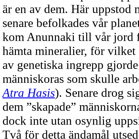
är en av dem. Här uppstod 
senare befolkades vår plan
kom Anunnaki till vår jord f
hämta mineralier, för vilke
av genetiska ingrepp gjorde
människoras som skulle arbet
Atra Hasis
). Senare drog si
dem ”skapade” människorna 
dock inte utan osynlig upp
Två för detta ändamål utsed