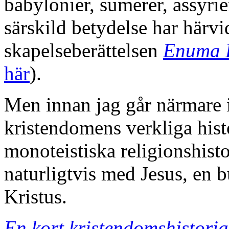
babylonier, sumerer, assyri
särskild betydelse har härv
skapelseberättelsen
Enuma 
här
).
Men innan jag går närmare in
kristendomens verkliga hist
monoteistiska religionshisto
naturligtvis med Jesus, en b
Kristus.
En kort kristendomshistoria