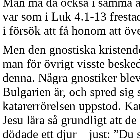
Man må då också i samma an
var som i Luk 4.1-13 frest
i försök att få honom att öv
Men den gnostiska kristend
man för övrigt visste beske
denna. Några gnostiker blev
Bulgarien är, och spred sig 
katarerrörelsen uppstod. Kat
Jesu lära så grundligt att de
dödade ett djur – just: ”Du 