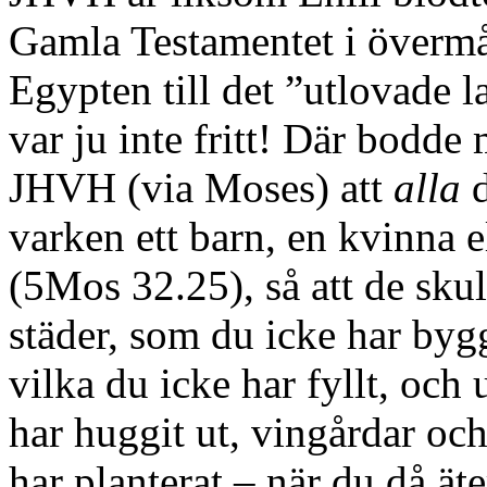
Gamla Testamentet i övermå
Egypten till det ”utlovade 
var ju inte fritt! Där bodde
JHVH (via Moses) att
alla
d
varken ett barn, en kvinna
(5Mos 32.25), så att de sku
städer, som du icke har bygg
vilka du icke har fyllt, oc
har huggit ut, vingårdar och
har planterat –
när du då ät