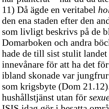
11) Då ägde en veritabel
ho
den ena staden efter den a
som livligt beskrivs på de b
Domarboken och andra böcke
hade de till sist stulit lande
innevånare för att ha det f
ibland skonade var jungfrur
som krigsbyte (Dom 21.12). 
hushållstjänst utan för
sexue
ISIS idag gör i besatta om