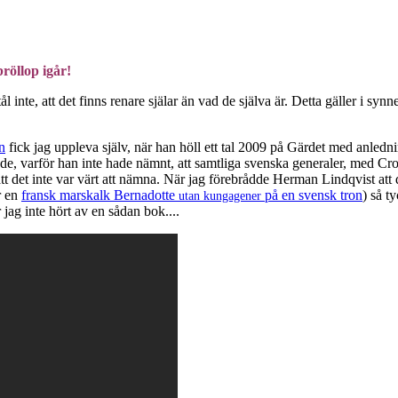
röllop igår!
inte, att det finns renare själar än vad de själva är. Detta gäller i synn
n
fick jag uppleva själv, när han höll ett tal 2009 på Gärdet med anlednin
de, varför han inte hade nämnt, att samtliga svenska generaler, med Cro
t det inte var värt att nämna. När jag förebrådde Herman Lindqvist att de
r en
fransk marskalk Bernadotte
på en svensk tron
) så t
utan kungagener
 jag inte hört av en sådan bok....