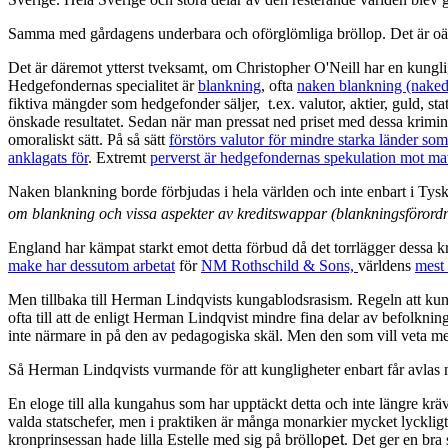
Samma med gårdagens underbara och oförglömliga bröllop. Det är oär
Det är däremot ytterst tveksamt, om Christopher O'Neill har en kungli
Hedgefondernas specialitet är
blankning
, ofta
naken blankning (naked 
fiktiva mängder som hedgefonder säljer, t.ex. valutor, aktier, guld, sta
önskade resultatet. Sedan när man pressat ned priset med dessa kriminel
omoraliskt sätt. På så sätt
förstörs valutor för mindre starka länder som
anklagats för
. Extremt
perverst är hedgefondernas spekulation mot matp
Naken blankning borde förbjudas i hela världen och inte enbart i Ty
om blankning och vissa aspekter av kreditswappar (blankningsförord
England har kämpat starkt emot detta förbud då det torrlägger dessa
make har dessutom arbetat
för
NM Rothschild & Sons,
världens
mest 
Men tillbaka till Herman Lindqvists kungablodsrasism. Regeln att kung
ofta till att de enligt Herman Lindqvist mindre fina delar av befolkni
inte närmare in på den av pedagogiska skäl. Men den som vill veta 
Så Herman Lindqvists vurmande för att kungligheter enbart får avlas m
En eloge till alla kungahus som har upptäckt detta och inte längre kräve
valda statschefer, men i praktiken är många monarkier mycket lyckligt
kronprinsessan hade lilla Estelle med sig på bröllo
p
et
. Det ger en bra 