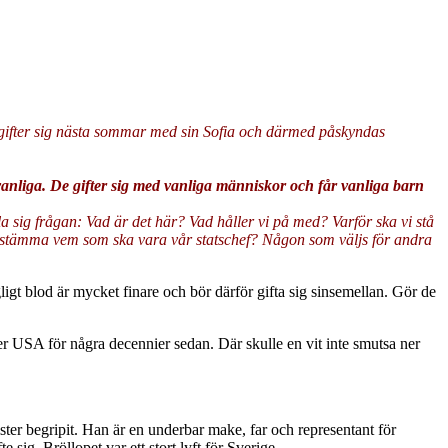
p gifter sig nästa sommar med sin Sofia och därmed påskyndas
vanliga. De gifter sig med vanliga människor och får vanliga barn
a sig frågan: Vad är det här? Vad håller vi på med? Varför ska vi stå
år bestämma vem som ska vara vår statschef? Någon som väljs för andra
 blod är mycket finare och bör därför gifta sig sinsemellan. Gör de
er USA för några decennier sedan. Där skulle en vit inte smutsa ner
ster begripit. Han är en underbar make, far och representant för
sig. Bröllopet var ett stort lyft för Sverige.