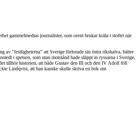
erhet gammelmedias journalister, som orent brukar kräla i stoftet när
g av "festligheterna" att Sverige förlorade sin östra rikshalva, bättre
nstedt i spetsen, som utan motstånd hade släppt in ryssarna i Sverige,
t tillhör historien, att både Gustav den III och den IV Adolf föll
yckte Lindqvist, att han kanske skulle skriva en bok om