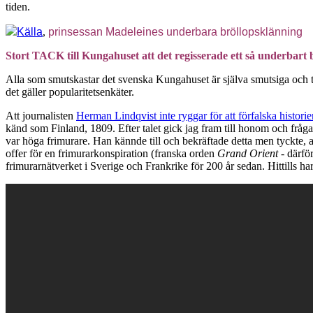
tiden.
Källa
,
prinsessan Madeleines underbara bröllopsklänning
Stort TACK till Kungahuset att det regisserade ett så underbart b
Alla som smutskastar det svenska Kungahuset är själva smutsiga och tål 
det gäller popularitetsenkäter.
Att journalisten
Herman Lindqvist inte ryggar för att förfalska historie
känd som Finland, 1809. Efter talet gick jag fram till honom och fråga
var höga frimurare. Han kännde till och bekräftade detta men tyckte, at
offer för en frimurarkonspiration (franska orden
Grand Orient
- därfö
frimurarnätverket i Sverige och Frankrike för 200 år sedan. Hittills har