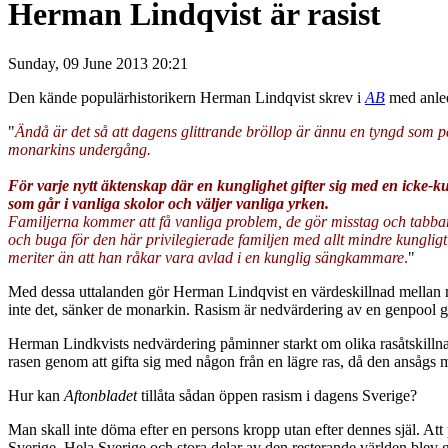
Herman Lindqvist är rasist
Sunday, 09 June 2013 20:21
Den kände populärhistorikern Herman Lindqvist skrev i
AB
med anled
"
Ändå är det så att dagens glittrande bröllop är ännu en tyngd som p
monarkins undergång.
För varje nytt äktenskap där en kunglighet gifter sig med en icke-k
som går i vanliga skolor och väljer vanliga yrken.
Familjerna kommer att få vanliga problem, de gör misstag och tabbar s
och buga för den här privilegierade familjen med allt mindre kungligt
meriter än att han råkar vara avlad i en kunglig sängkammare
.
"
Med dessa uttalanden gör Herman Lindqvist en värdeskillnad mellan m
inte det, sänker de monarkin. Rasism är nedvärdering av en genpool 
Herman Lindkvists nedvärdering påminner starkt om olika rasåtskillnad
rasen genom att gifta sig med någon från en lägre ras, då den ansågs m
Hur kan
Aftonbladet
tillåta sådan öppen rasism i dagens Sverige?
Man skall inte döma efter en persons kropp utan efter dennes själ. Att
Sverige. Hela Sverige och stora delar av den resterande världen blev gl