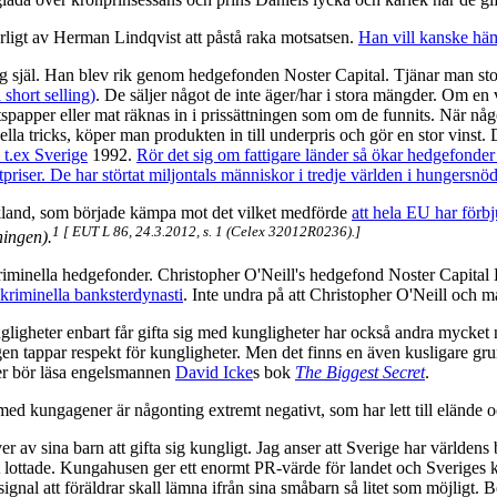
ligt av Herman Lindqvist att påstå raka motsatsen.
Han vill kanske hämn
g själ. Han blev rik genom hedgefonden Noster Capital. Tjänar man stor
short selling)
. De säljer något de inte äger/har i stora mängder. Om en 
tspapper eller mat räknas in i prissättningen som om de funnits. När någon
la tricks, köper man produkten in till underpris och gör en stor vinst. De
 t.ex Sverige
1992.
Rör det sig om fattigare länder så ökar hedgefonder
riser. De har störtat miljontals människor i tredje världen i hungersnöd
skland, som började kämpa mot det vilket medförde
att hela EU har förbj
1 [ EUT L 86, 24.3.2012, s. 1 (Celex 32012R0236).]
ningen).
 kriminella hedgefonder. Christopher O'Neill's hedgefond Noster Capit
kriminella banksterdynasti
. Inte undra på att Christopher O'Neill och 
ligheter enbart får gifta sig med kungligheter har också andra mycket n
ngen tappar respekt för kungligheter. Men det finns en även kusligare g
mer bör läsa engelsmannen
David Icke
s bok
The Biggest Secret
.
ed kungagener är någonting extremt negativt, som har lett till elände 
r av sina barn att gifta sig kungligt. Jag anser att Sverige har världens
 lottade. Kungahusen ger ett enormt PR-värde för landet och Sveriges ku
signal att föräldrar skall lämna ifrån sina småbarn så litet som möjligt.