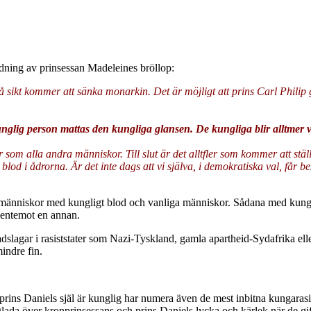
ning av prinsessan Madeleines bröllop:
å sikt kommer att sänka monarkin. Det är möjligt att prins Carl Phili
unglig person mattas den kungliga glansen. De kungliga blir alltmer 
om alla andra människor. Till slut är det alltfler som kommer att ställ
 blod i ådrorna. Är det inte dags att vi själva, i demokratiska val, f
änniskor med kungligt blod och vanliga människor. Sådana med kungligt
gentemot en annan.
slagar i rasiststater som Nazi-Tyskland, gamla apartheid-Sydafrika ell
indre fin.
 prins Daniels själ är kunglig har numera även de mest inbitna kungarasi
ada över kronprinsessans och prins Daniels lycka och kärlek när de gifte 