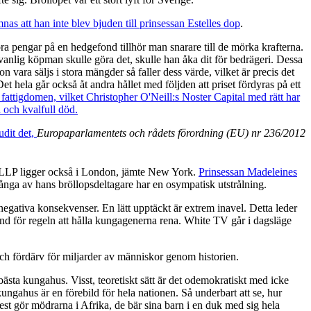
as att han inte blev bjuden till prinsessan Estelles dop
.
a pengar på en hedgefond tillhör man snarare till de mörka krafterna.
vanlig köpman skulle göra det, skulle han åka dit för bedrägeri. Dessa
 vara säljs i stora mängder så faller dess värde, vilket är precis det
t hela går också åt andra hållet med följden att priset fördyras på ett
 fattigdomen, vilket Christopher O'Neill:s Noster Capital med rätt har
 och kvalfull död.
udit det,
Europaparlamentets och rådets förordning (EU) nr 236/2012
al LLP ligger också i London, jämte New York.
Prinsessan Madeleines
många av hans bröllopsdeltagare har en osympatisk utstrålning.
egativa konsekvenser. En lätt upptäckt är extrem inavel. Detta leder
rund för regeln att hålla kungagenerna rena. White TV går i dagsläge
och fördärv för miljarder av människor genom historien.
 bästa kungahus. Visst, teoretiskt sätt är det odemokratiskt med icke
ngahus är en förebild för hela nationen. Så underbart att se, hur
 Best gör mödrarna i Afrika, de bär sina barn i en duk med sig hela