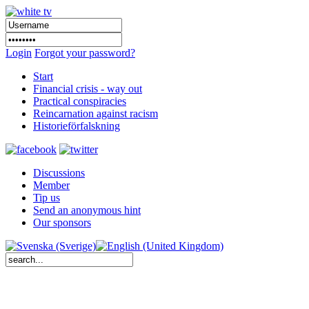
Login
Forgot your password?
Start
Financial crisis - way out
Practical conspiracies
Reincarnation against racism
Historieförfalskning
Discussions
Member
Tip us
Send an anonymous hint
Our sponsors