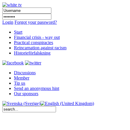
Login
Forgot your password?
Start
Financial crisis - way out
Practical conspiracies
Reincarnation against racism
Historieförfalskning
Discussions
Member
Tip us
Send an anonymous hint
Our sponsors