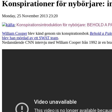
Konspirationer för nybörjare: 
Monday, 25 November 2013 23:20
källa
;
Konspirationsintroduktion för nybörjare: BEHOLD A
William Cooper
blev känd genom sin konspirationsbok
Behold a Pal
blev han mördad av ett SWAT team
.
Nedanstående CNN intervju med William Cooper från 1992 är en bra int