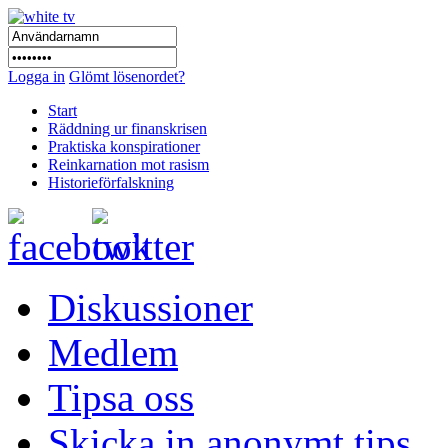
Logga in
Glömt lösenordet?
Start
Räddning ur finanskrisen
Praktiska konspirationer
Reinkarnation mot rasism
Historieförfalskning
Diskussioner
Medlem
Tipsa oss
Skicka in anonymt tips