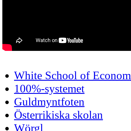
White School of Econom
100%-systemet
Guldmyntfoten
Österrikiska skolan
Wörgl