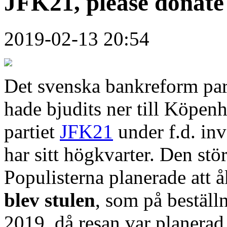
JFK21, please donate
2019-02-13 20:54
Det svenska bankreform par
hade bjudits ner till Köpen
partiet
JFK21
under f.d. in
har sitt högkvarter. Den stör
Populisterna planerade att
blev stulen
, som på beställ
2019, då resan var planerad 