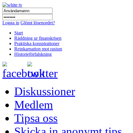
Logga in
Glömt lösenordet?
Start
Räddning ur finanskrisen
Praktiska konspirationer
Reinkarnation mot rasism
Historieförfalskning
Diskussioner
Medlem
Tipsa oss
Skicka in anonymt tips