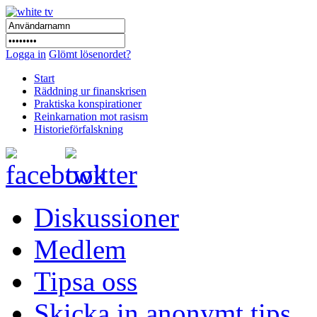
Logga in
Glömt lösenordet?
Start
Räddning ur finanskrisen
Praktiska konspirationer
Reinkarnation mot rasism
Historieförfalskning
Diskussioner
Medlem
Tipsa oss
Skicka in anonymt tips