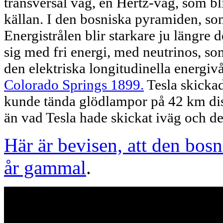
transversal våg, en Hertz-våg, som bl
källan. I den bosniska pyramiden, som 
Energistrålen blir starkare ju längre 
sig med fri energi, med neutrinos, som 
den elektriska longitudinella energiv
Colorado Springs 1899.
Tesla skickad
kunde tända glödlampor på 42 km dis
än vad Tesla hade skickat iväg och de
Här är bevisen, att den bos
år gammal
.