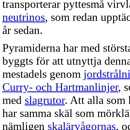
transporterar pyttesmå virvl
neutrinos
, som redan upptä
år sedan.
Pyramiderna har med störst
byggts för att utnyttja denn
mestadels genom
jordstråln
Curry- och Hartmanlinjer
, 
med
slagrutor
. Att alla som
har samma skäl som mörkläg
nämligen
skalärvågornas
, o