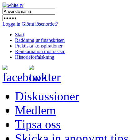
Logga in
Glömt lösenordet?
Start
Räddning ur finanskrisen
Praktiska konspirationer
Reinkarnation mot rasism
Historieförfalskning
Diskussioner
Medlem
Tipsa oss
Skicka in anonymt tips