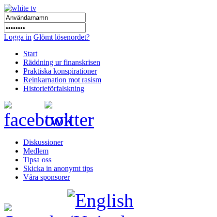
Logga in
Glömt lösenordet?
Start
Räddning ur finanskrisen
Praktiska konspirationer
Reinkarnation mot rasism
Historieförfalskning
Diskussioner
Medlem
Tipsa oss
Skicka in anonymt tips
Våra sponsorer