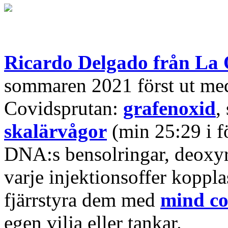
Ricardo Delgado från La
sommaren 2021 först ut med
Covidsprutan:
grafenoxid
,
skalärvågor
(min 25:29 i f
DNA:s bensolringar, deoxy
varje injektionsoffer koppla
fjärrstyra dem med
mind co
egen vilja eller tankar.