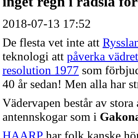
inget regn i rädsla f
2018-07-13 17:52
De flesta vet inte att
Ryssla
teknologi att
påverka vädre
resolution 1977
som förbju
40 år sedan! Men alla har st
Vädervapen består av stora
antennskogar som i
Gakon
HAARP
har folk kanske hör