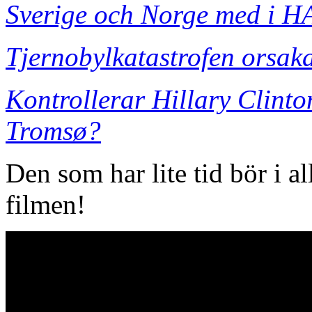
Sverige och Norge med i 
Tjernobylkatastrofen orsak
Kontrollerar Hillary Clinto
Tromsø?
Den som har lite tid bör i al
filmen!