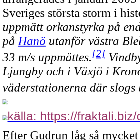
Sveriges största storm i his
uppmätt orkanstyrka på enda
på
Hanö
utanför västra Ble
[
2
]
33 m/s uppmättes.
Vindby
Ljungby och i Växjö i Kron
väderstationerna där slogs 
källa: https://fraktali.biz
Efter Gudrun låg så mycket