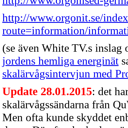
http://www.orgonised-germ
http://www.orgonit.se/inde
route=information/informa
(se även White TV.s inslag
jordens hemliga energinät
s
skalärvågsintervjun med Pr
Update 28.01.2015
: det ha
skalärvågssändarna från Qu
Men ofta kunde skyddet enba