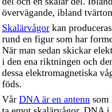
del och en skalär del. Iblan
övervägande, ibland tvärto
Skalärvågor
kan produceras 
rund en figur som har forme
När man sedan skickar elek
i den ena riktningen och den
dessa elektromagnetiska vå
föds.
Vår
DNA är en antenn
som k
ta emot skalärvågor. DNA i 