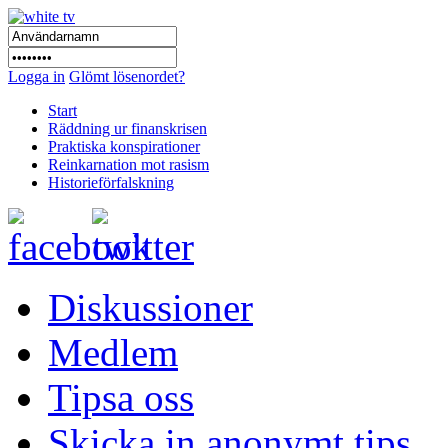
Logga in
Glömt lösenordet?
Start
Räddning ur finanskrisen
Praktiska konspirationer
Reinkarnation mot rasism
Historieförfalskning
Diskussioner
Medlem
Tipsa oss
Skicka in anonymt tips