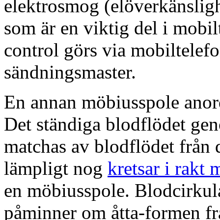
elektrosmog (elöverkänsligh
som är en viktig del i mobi
control görs via mobiltelef
sändningsmaster.
En annan möbiusspole anord
Det ständiga blodflödet ge
matchas av blodflödet från 
lämpligt nog
kretsar i rakt 
en möbiusspole. Blodcirku
påminner om åtta-formen f