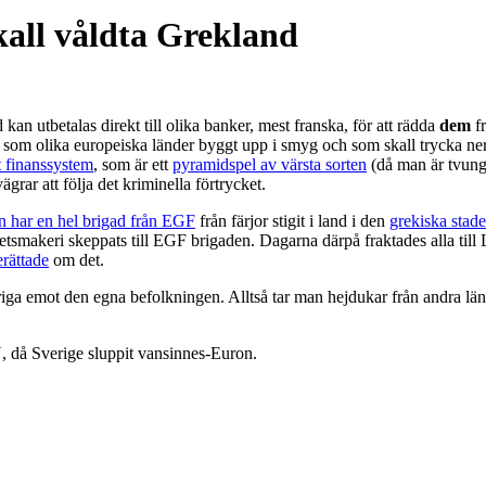
all våldta Grekland
 kan utbetalas direkt till olika banker, mest franska, för att rädda
dem
fr
d som olika europeiska länder byggt upp i smyg och som skall trycka n
t finanssystem
, som är ett
pyramidspel av värsta sorten
(då man är tvung
grar att följa det kriminella förtrycket.
 har en hel brigad från EGF
från färjor stigit i land i den
grekiska stad
smakeri skeppats till EGF brigaden. Dagarna därpå fraktades alla till L
rättade
om det.
kriga emot den egna befolkningen. Alltså tar man hejdukar från andra l
, då Sverige sluppit vansinnes-Euron.