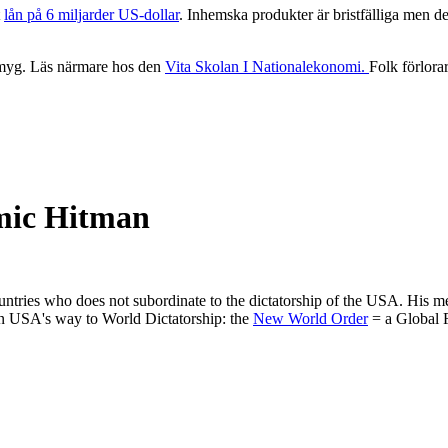
t
lån på 6 miljarder US-dollar
. Inhemska produkter är bristfälliga men det
smyg. Läs närmare hos den
Vita Skolan I Nationalekonomi.
Folk förlora
mic Hitman
untries who does not subordinate to the dictatorship of the USA. His me
on USA's way to World Dictatorship: the
New World Order
= a Global F