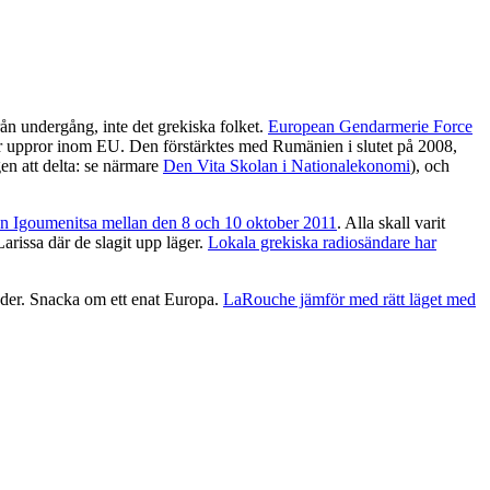
ån undergång, inte det grekiska folket.
European Gendarmerie Force
er uppror inom EU. Den förstärktes med Rumänien i slutet på 2008,
en att delta: se närmare
Den Vita Skolan i Nationalekonomi
), och
en Igoumenitsa mellan den 8 och 10 oktober 2011
. Alla skall varit
arissa där de slagit upp läger.
Lokala grekiska radiosändare har
änder. Snacka om ett enat Europa.
LaRouche jämför med rätt läget med