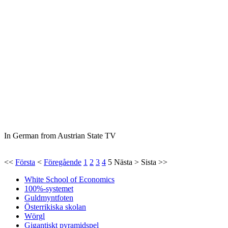
In German from Austrian State TV
<<
Första
<
Föregående
1
2
3
4
5
Nästa
>
Sista
>>
White School of Economics
100%-systemet
Guldmyntfoten
Österrikiska skolan
Wörgl
Gigantiskt pyramidspel