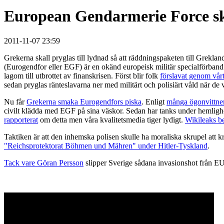
European Gendarmerie Force sk
2011-11-07 23:59
Grekerna skall pryglas till lydnad så att räddningspaketen till Grekland
(Eurogendfor eller EGF) är en okänd europeisk militär specialförban
lagom till utbrottet av finanskrisen. Först blir folk
förslavat genom vår
sedan pryglas ränteslavarna ner med militärt och polisiärt våld när de vä
Nu får
Grekerna smaka Eurogendfors piska
. Enligt
många ögonvittnen
civilt klädda med EGF på sina väskor. Sedan har tanks under hemlighet
rapporterat
om detta men våra kvalitetsmedia tiger lydigt.
Wikileaks be
Taktiken är att den inhemska polisen skulle ha moraliska skrupel att 
"Reichsprotektorat Böhmen und Mähren" under Hitler-Tyskland
.
Tack vare Göran Persson
slipper Sverige sådana invasionshot från EU