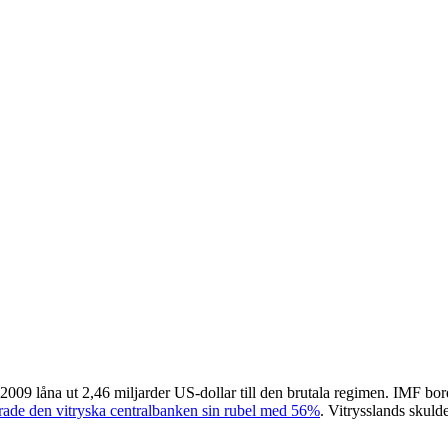
 2009 låna ut 2,46 miljarder US-dollar till den brutala regimen. IMF bor
rade den vitryska centralbanken sin rubel med 56%
. Vitrysslands skul