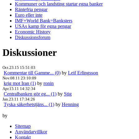
Kommuner och landsting startar egna banker
Räntefria pengar
Euro eller inte
IMF+World Bank=Banksters
USAs kamp för egna pengar
Economic History
Diskussionsforum
Diskussioner
Oct.23.15 15:51:03
Kommentar till Gamme... (0)
by
Leif Erlingsson
Nov.08.11 23:10:09
krig mot Iran (1)
by
ronin
Apr.15.11 14:32:34
Centralbanken gör eg... (1)
by
Stig
Jan.23.11 17:34:26
Tyska säkerhetstjäns... (1)
by
Henning
by
Sitemap
Användarvillkor
Kontakt