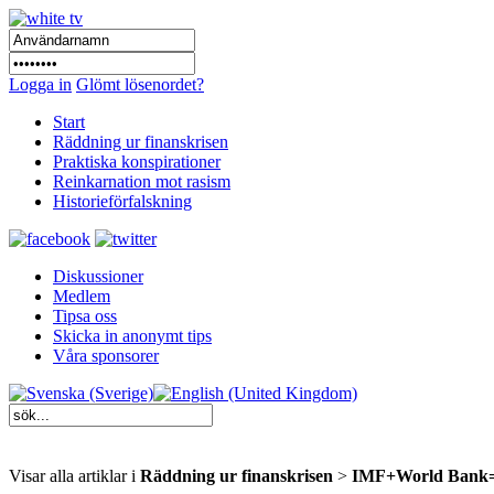
Logga in
Glömt lösenordet?
Start
Räddning ur finanskrisen
Praktiska konspirationer
Reinkarnation mot rasism
Historieförfalskning
Diskussioner
Medlem
Tipsa oss
Skicka in anonymt tips
Våra sponsorer
Visar alla artiklar i
Räddning ur finanskrisen
>
IMF+World Bank=