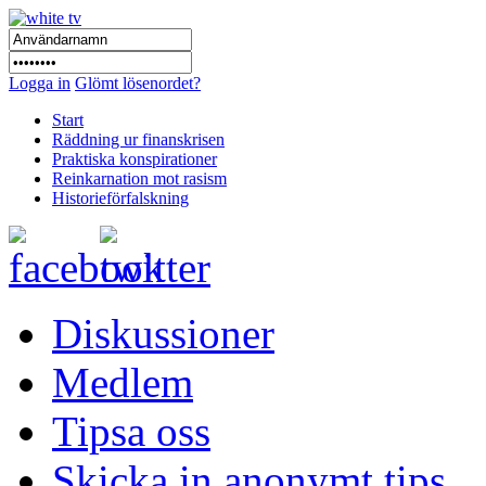
Logga in
Glömt lösenordet?
Start
Räddning ur finanskrisen
Praktiska konspirationer
Reinkarnation mot rasism
Historieförfalskning
Diskussioner
Medlem
Tipsa oss
Skicka in anonymt tips