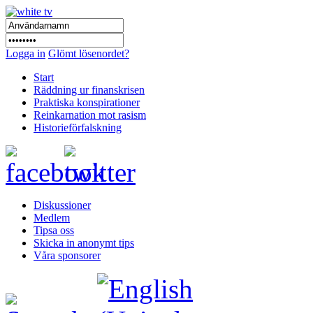
Logga in
Glömt lösenordet?
Start
Räddning ur finanskrisen
Praktiska konspirationer
Reinkarnation mot rasism
Historieförfalskning
Diskussioner
Medlem
Tipsa oss
Skicka in anonymt tips
Våra sponsorer