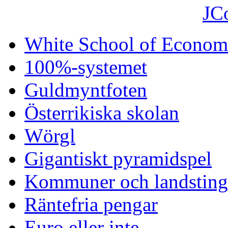
JC
White School of Econom
100%-systemet
Guldmyntfoten
Österrikiska skolan
Wörgl
Gigantiskt pyramidspel
Kommuner och landsting 
Räntefria pengar
Euro eller inte