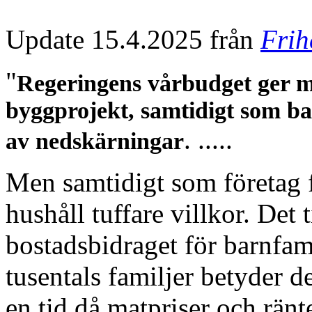
Update 15.4.2025 från
Frih
"
Regeringens vårbudget ger mil
byggprojekt, samtidigt som ba
. .....
av nedskärningar
Men samtidigt som företag f
hushåll tuffare villkor. Det ti
bostadsbidraget för barnfami
tusentals familjer betyder d
en tid då matpriser och ränt