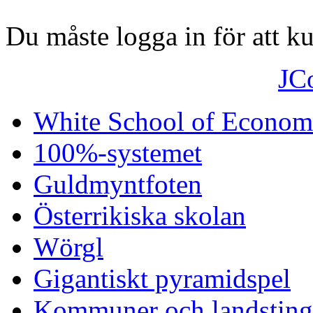
Du måste logga in för att 
JC
White School of Econom
100%-systemet
Guldmyntfoten
Österrikiska skolan
Wörgl
Gigantiskt pyramidspel
Kommuner och landsting 