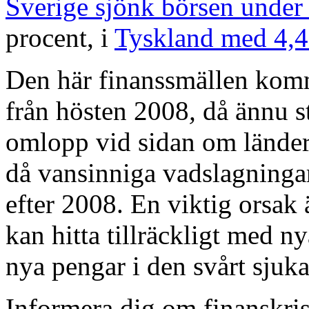
Sverige sjönk börsen under
procent, i
Tyskland med 4,
Den här finanssmällen komme
från hösten 2008
,
då ännu s
omlopp vid sidan om länder
då vansinniga vadslagningar
efter 2008. En viktig orsak 
kan hitta tillräckligt med ny
nya pengar i den svårt sjuk
Informera dig om finanskri