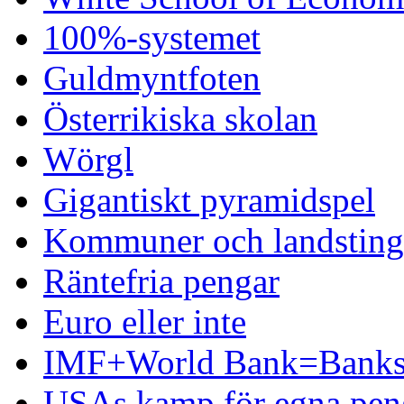
100%-systemet
Guldmyntfoten
Österrikiska skolan
Wörgl
Gigantiskt pyramidspel
Kommuner och landsting 
Räntefria pengar
Euro eller inte
IMF+World Bank=Banks
USAs kamp för egna pen