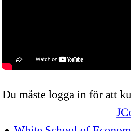
Du måste logga in för att 
JC
White School of Econom