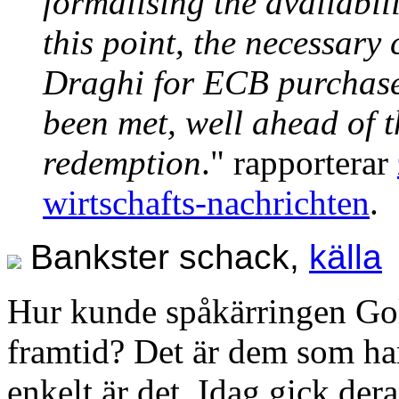
formalising the availabil
this point, the necessary
Draghi for ECB purchases
been met, well ahead of 
redemption
." rapporterar
wirtschafts-nachrichten
.
Bankster schack,
källa
Hur kunde spåkärringen Gol
framtid? Det är dem som ha
enkelt är det. Idag gick dera