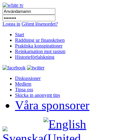
Logga in
Glömt lösenordet?
Start
Räddning ur finanskrisen
Praktiska konspirationer
Reinkarnation mot rasism
Historieförfalskning
Diskussioner
Medlem
Tipsa oss
Skicka in anonymt tips
Våra sponsorer