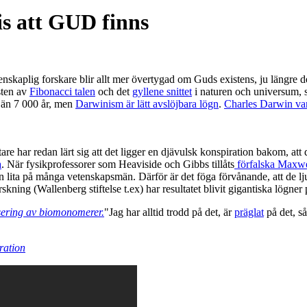
is att GUD finns
nskaplig forskare blir allt mer övertygad om Guds existens, ju längre de
sten av
Fibonacci talen
och det
gyllene snittet
i naturen och universum, 
e än 7 000 år, men
Darwinism är lätt avslöjbara lögn
.
Charles Darwin var
 har redan lärt sig att det ligger en djävulsk konspiration bakom, att de
a
. När fysikprofessorer som Heaviside och Gibbs tillåts
förfalska Maxwe
 kan lita på många vetenskapsmän. Därför är det föga förvånande, att de l
kning (Wallenberg stiftelse t.ex) har resultatet blivit gigantiska lögner 
isering av biomonomerer.
"Jag har alltid trodd på det, är
präglat
på det, så
ration