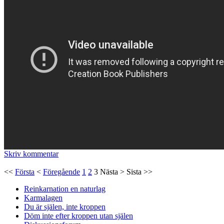
Skriv kommentar
<<
Första
<
Föregående
1
2
3
Nästa
>
Sista
>>
Reinkarnation en naturlag
Karmalagen
Du är själen, inte kroppen
Döm inte efter kroppen utan själen