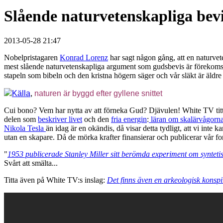
Slående naturvetenskapliga bev
2013-05-28 21:47
Nobelpristagaren
Konrad Lorenz
har sagt någon gång, att en naturvete
mest slående naturvetenskapliga argument som gudsbevis är förekom
stapeln som bibeln och den kristna högern säger och vår släkt är äldr
Källa
,
naturen är byggd efter gyllene snittet
Cui bono? Vem har nytta av att förneka Gud? Djävulen! White TV tittare
delen som
beskriver livet
och den
fria energin
:
läran om skalärvågorn
Nikola Tesla
än idag är en okändis, då visar detta tydligt, att vi inte
utan en skapare. Då de mörka krafter finansierar och publicerar vår fors
"
1953 publicerade Stanley Miller sitt berömda experiment om syntet
Svårt att smälta...
Titta även på White TV:s inslag:
Det finns även en arkeologisk konspi