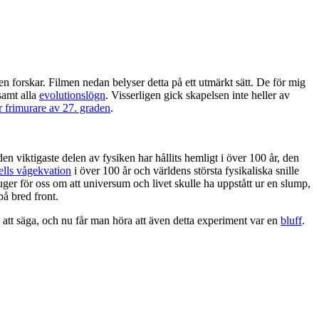
n forskar. Filmen nedan belyser detta på ett utmärkt sätt. De för mig
samt alla
evolutionslögn
. Visserligen gick skapelsen inte heller av
 frimurare av 27. graden
.
n viktigaste delen av fysiken har hållits hemligt i över 100 år, den
lls vågekvation
i över 100 år och världens största fysikaliska snille
juger för oss om att universum och livet skulle ha uppstått ur en slump,
på bred front.
 att säga, och nu får man höra att även detta experiment var en
bluff
.