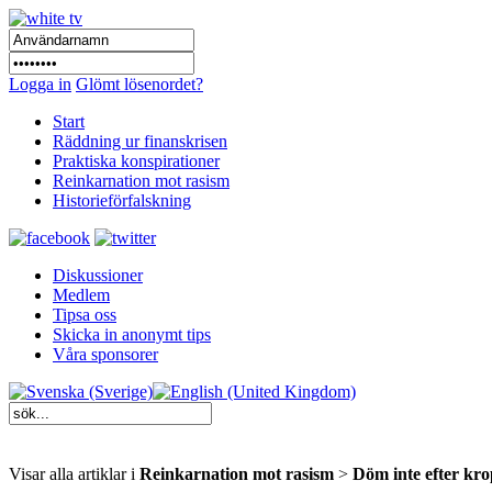
Logga in
Glömt lösenordet?
Start
Räddning ur finanskrisen
Praktiska konspirationer
Reinkarnation mot rasism
Historieförfalskning
Diskussioner
Medlem
Tipsa oss
Skicka in anonymt tips
Våra sponsorer
Visar alla artiklar i
Reinkarnation mot rasism
>
Döm inte efter kro