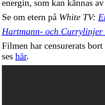
energin, som kan kännas av
Se om etern på
White TV:
E
Hartmann- och Currylinjer 
Filmen har censurerats bort
ses
här
.