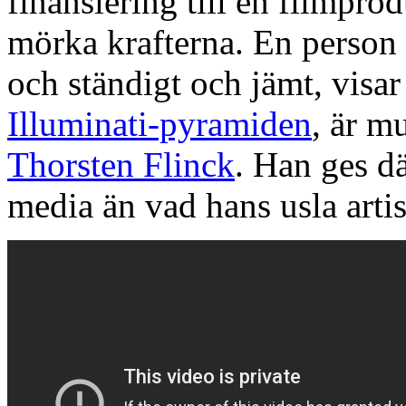
finansiering till en filmprod
mörka krafterna. En person 
och ständigt och jämt, visa
Illuminati-pyramiden
, är m
Thorsten Flinck
. Han ges dä
media än vad hans usla artist