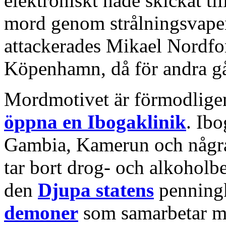
elektroniskt hade skickat ti
mord genom strålningsvape
attackerades Mikael Nordfor
Köpenhamn, då för andra g
Mordmotivet är förmodlige
öppna en Ibogaklinik
. Ibo
Gambia, Kamerun och några 
tar bort drog- och alkoholbe
den
Djupa statens
penningk
demoner
som samarbetar 