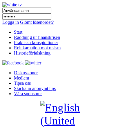
Logga in
Glömt lösenordet?
Start
Räddning ur finanskrisen
Praktiska konspirationer
Reinkarnation mot rasism
Historieförfalskning
Diskussioner
Medlem
Tipsa oss
Skicka in anonymt tips
Våra sponsorer