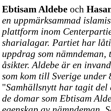
Ebtisam Aldebe
och
Hasan
en uppmärksammad islamist 
plattform inom Centerpartie
sharialagar. Partiet har låt
uppdrag som nämndeman, tro
åsikter. Aldebe är en invan
som kom till Sverige under 
"
Samhällsnytt har tagit del
de domar som Ebtisam Aldeb
egenskap av nämndeman. S