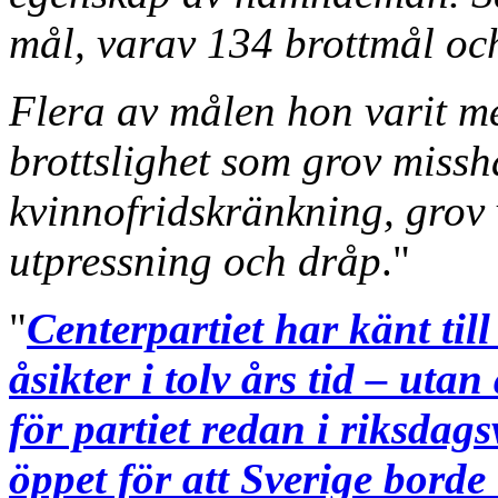
mål, varav 134 brottmål och
Flera av målen hon varit m
brottslighet som grov missh
kvinnofridskränkning, grov 
utpressning och dråp
."
"
Centerpartiet har känt til
åsikter i tolv års tid – uta
för partiet redan i riksdag
öppet för att Sverige borde