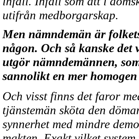
infall. Infall som att i doms
utifrån medborgarskap.
Men nämndemän är folkets 
någon. Och så kanske det v
utgör nämndemännen, som vä
sannolikt en mer homogen
Och visst finns det faror me
tjänstemän sköta den döman
synnerhet med mindre demok
makten. Exakt vilket system 