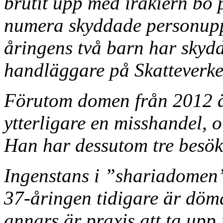
brutit upp med irakiern bo
numera skyddade personuppg
åringens två barn har skydd
handläggare på Skatteverket
Förutom domen från 2012 ä
ytterligare en misshandel, 
Han har dessutom tre besök
Ingenstans i ”shariadomen”
37-åringen tidigare är dömd
annars är praxis att ta upp