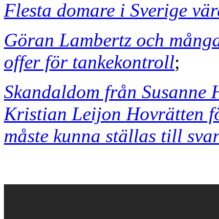
Flesta domare i Sverige vä
Göran Lambertz och många 
offer för tankekontroll
;
Skandaldom från Susanne H
Kristian Leijon Hovrätten 
måste kunna ställas till sva