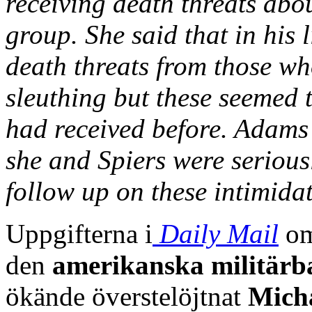
receiving death threats abou
group. She said that in his 
death threats from those wh
sleuthing but these seemed 
had received before. Adams 
she and Spiers were seriou
follow up on these intimida
Uppgifterna i
Daily Mail
om
den
amerikanska militärba
ökände överstelöjtnat
Mich