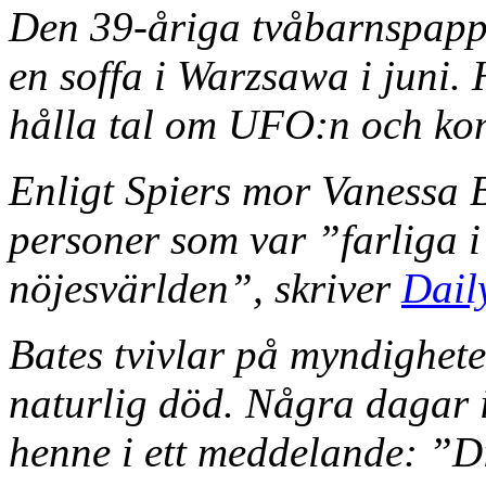
Den 39-åriga tvåbarnspapp
en soffa i Warzsawa i juni. 
hålla tal om UFO:n och kon
Enligt Spiers mor Vanessa B
personer som var ”farliga i
nöjesvärlden”, skriver
Dail
Bates tvivlar på myndighete
naturlig död. Några dagar i
henne i ett meddelande: ”D