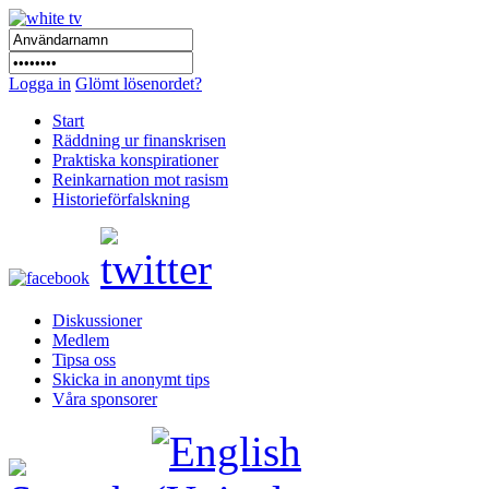
Logga in
Glömt lösenordet?
Start
Räddning ur finanskrisen
Praktiska konspirationer
Reinkarnation mot rasism
Historieförfalskning
Diskussioner
Medlem
Tipsa oss
Skicka in anonymt tips
Våra sponsorer