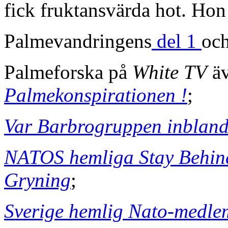
fick fruktansvärda hot. Hon h
Palmevandringens
del 1
oc
Palmeforska på
White TV
äv
Palmekonspirationen !
;
Var Barbrogruppen inbland
NATOS hemliga Stay Behind 
Gryning
;
Sverige hemlig Nato-medle