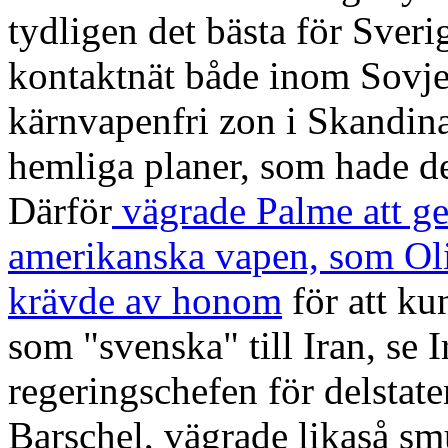
tydligen det bästa för Sver
kontaktnät både inom Sovje
kärnvapenfri zon i Skandin
hemliga planer, som hade de
Därför
vägrade Palme att ge 
amerikanska vapen, som Ol
krävde av honom
för att k
som "svenska" till Iran, se 
regeringschefen för delsta
Barschel, vägrade likaså s