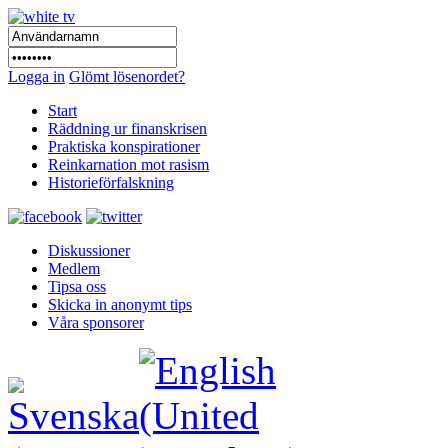
Logga in
Glömt lösenordet?
Start
Räddning ur finanskrisen
Praktiska konspirationer
Reinkarnation mot rasism
Historieförfalskning
Diskussioner
Medlem
Tipsa oss
Skicka in anonymt tips
Våra sponsorer