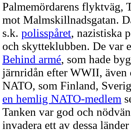
Palmemördarens flyktväg, 
mot Malmskillnadsgatan. Dä
s.k.
polisspåret
, nazistiska 
och skytteklubben. De var 
Behind armé
, som hade bygg
järnridån efter WWII, även d
NATO, som Finland, Sverig
en hemlig NATO-medlem
se
Tanken var god och nödvän
invadera ett av dessa länder