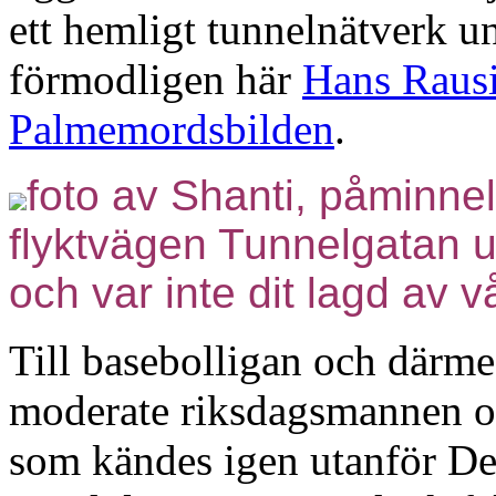
ett hemligt tunnelnätverk u
förmodligen här
Hans Raus
Palmemordsbilden
.
foto av Shanti, påminne
flyktvägen
Tunnelgatan u
och var inte dit lagd av v
Till basebolligan och därm
moderate riksdagsmannen o
som kändes igen utanför Dek