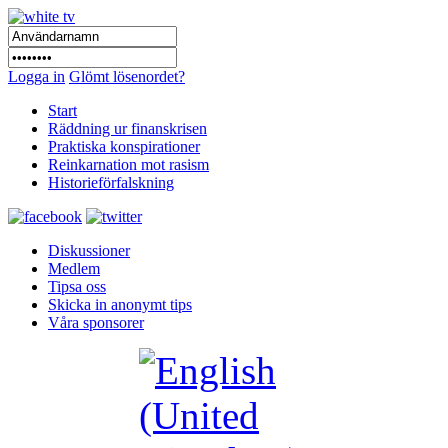
Logga in
Glömt lösenordet?
Start
Räddning ur finanskrisen
Praktiska konspirationer
Reinkarnation mot rasism
Historieförfalskning
Diskussioner
Medlem
Tipsa oss
Skicka in anonymt tips
Våra sponsorer